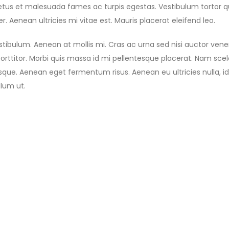
etus et malesuada fames ac turpis egestas. Vestibulum tortor qua
Aenean ultricies mi vitae est. Mauris placerat eleifend leo.
stibulum. Aenean at mollis mi. Cras ac urna sed nisi auctor ve
orttitor. Morbi quis massa id mi pellentesque placerat. Nam scele
entesque. Aenean eget fermentum risus. Aenean eu ultricies nulla
lum ut.