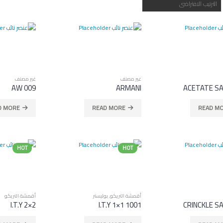
غير مصنف
غير مصنف
AW 009
ARMANI
ACETATE SA
D MORE
READ MORE
READ M
WARSAW
HOT
HOT
WARSAW
NOEMI 112
أقمشة التريكو
,
بوليستر
أقمشة التريكو
NOEMI 112
CRINCKLE SATIN 111
I.T.Y 2×2
I.T.Y 1×1 1001
CRINCKLE SA