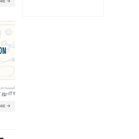
ORE
CRINCKLE SATIN 111
أقمشة التري
ITY-روز 027
ORE