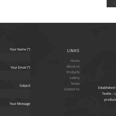
Your Name (*)
LINKS
Home
About us
Your Email (*)
Products
Gallery
News
Subject
Established 
Contact Us
Textile -
producin
Your Message