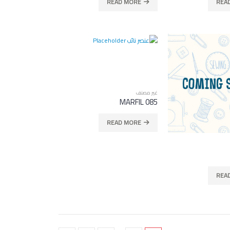
READ MORE
REA
CRINCKLE SATIN 111
غير مصنف
MARFIL 085
READ MORE
REA