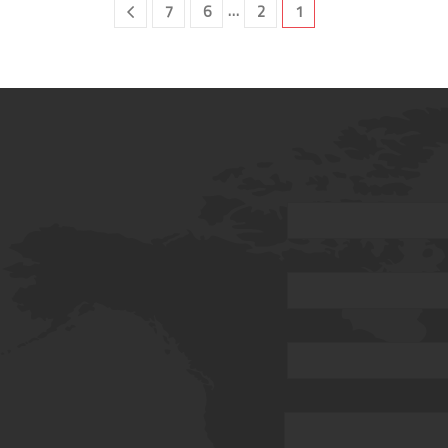
…
7
6
2
1