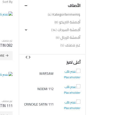
Sort By:
الأصناف
Kategorilenmemiş
(4)
أقمشة التريكو
(8)
أقمشة السيدات
(34)
أقمشة للرجال
(9)
غير مصنف
TIN 082
غير مصنف
(5)
ORE
أعلى تميز
WARSAW
WARSAW
NOEMI 112
غير مصنف
CRINCKLE SATIN 111
NOEMI 112
TIN 111