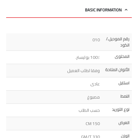
BASIC INFORMATION
رقم الموديل./
010
الكود
المحتوى
100٪ بوليستر.
الألوان المتاحة
وفقا لطلب العميل
استايل
عادى
النمط
مصبوغ
نوع التوريد
حسب الطلب
العرض
150 CM
الوزن
330 GM/T