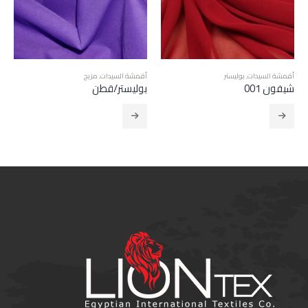
أقمشة السيدات
,
مزيج
أقمشة السيدات
,
فسكوز
بوليستر/قطن
حرير الرايون-قطنيstretch