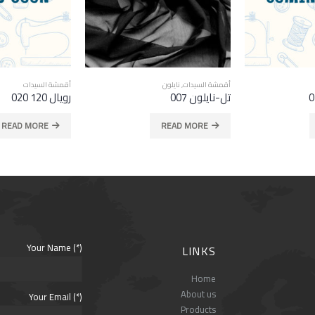
أقمشة السيدات
أقمشة السيدات
,
بوليستر
رويال 120 020
شيفون 001
READ MORE
READ MORE
Your Name (*)
LINKS
Home
About us
Your Email (*)
Products