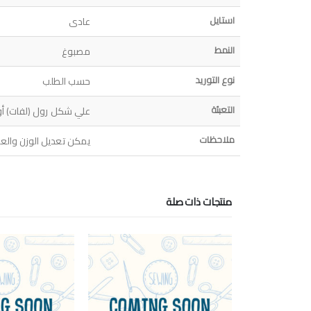
استايل
عادى
النمط
مصبوغ
نوع التوريد
حسب الطلب
التعبئة
علي شكل رول (لفات) أ
ملاحظات
يمكن تعديل الوزن والع
منتجات ذات صلة
HOT