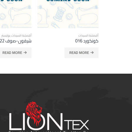
أقمشة السيدات
,
بوليستر
أقمشة السيدات
,
نايلون
شيفون-صوف 022
تل-نايلون 007
READ MORE
READ MORE