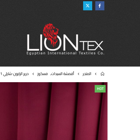
المتجر
أقمشة السيدات
,
فسكوز
حرير الرايون-شارلي 021
HOT