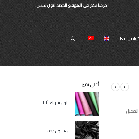
مرحبا بكم فى الموقع الجديد ليون تكس.
تواصل معنا
أعلى تميز
نايلون 4-واي ألياف لدنة
العميل
تل-نايلون 007