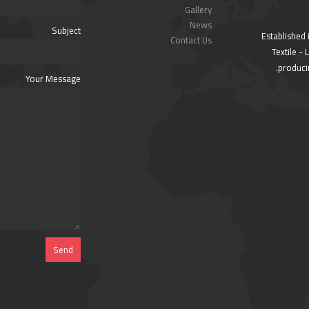
Gallery
News
Subject
Established 
Contact Us
Textile -
producin
Your Message