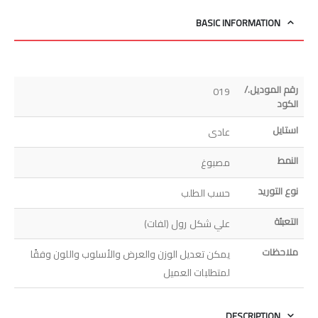
BASIC INFORMATION
رقم الموديل./
019
الكود
استايل
عادى
النمط
مصبوغ
نوع التوريد
حسب الطلب
التعبئة
علي شكل رول (لفات)
ملاحظات
يمكن تعديل الوزن والعرض والأسلوب واللون وفقًا
لمتطلبات العميل
DESCRIPTION