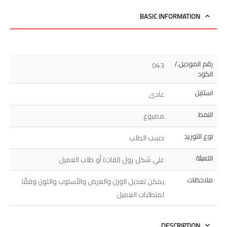
BASIC INFORMATION
رقم الموديل./
043
الكود
استايل
عادى
النمط
مصبوغ
نوع التوريد
حسب الطلب
التعبئة
علي شكل رول (لفات) أو طلب العميل
ملاحظات
يمكن تعديل الوزن والعرض والأسلوب واللون وفقًا
لمتطلبات العميل
DESCRIPTION