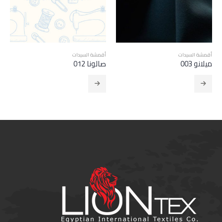
أقمشة السيدات
أقمشة السيدات
ميلانو 003
صالونا 012