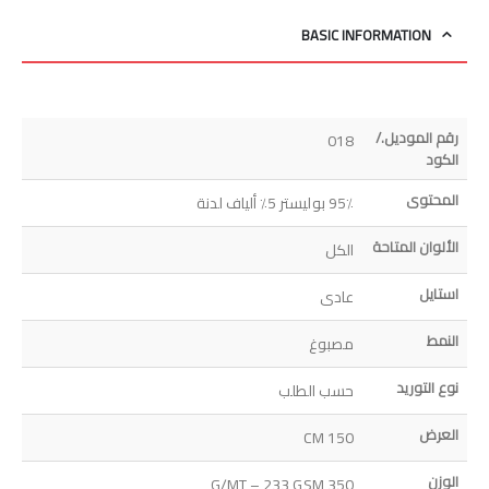
BASIC INFORMATION
رقم الموديل./
018
الكود
المحتوى
95٪ بوليستر 5٪ ألياف لدنة
الألوان المتاحة
الكل
استايل
عادى
النمط
مصبوغ
نوع التوريد
حسب الطلب
العرض
150 CM
الوزن
350 G/MT – 233 GSM