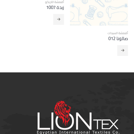
أقمشة التريكو
زبدة 1007
أقمشة التريكو
,
أقمشة السيدات
فينيسيا-DBR 025