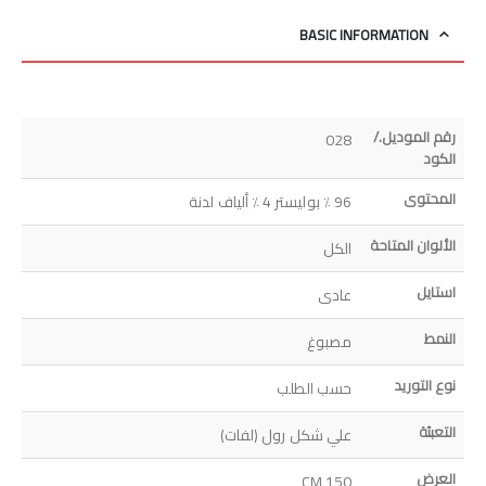
BASIC INFORMATION
رقم الموديل./
028
الكود
المحتوى
96 ٪ بوليستر 4 ٪ ألياف لدنة
الألوان المتاحة
الكل
استايل
عادى
النمط
مصبوغ
نوع التوريد
حسب الطلب
التعبئة
علي شكل رول (لفات)
العرض
150 CM