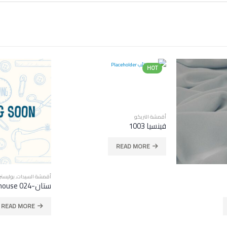
HOT
أقمشة السيدات
,
بوليستر
أقمشة السيدات
,
فسكوز
ستان-Charmouse 024
حرير الرايون-قطن
READ MORE
READ MORE