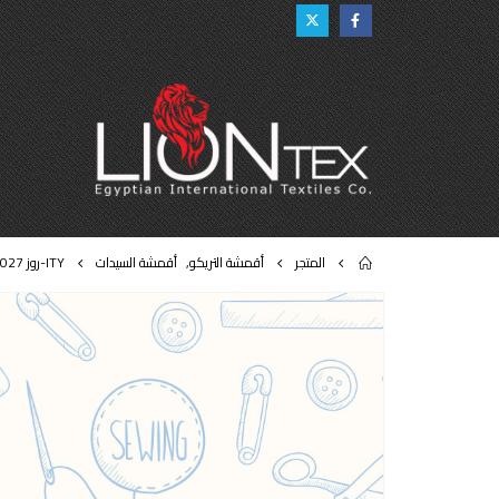
المتجر
أقمشة التريكو
,
أقمشة السيدات
ITY-روز 027