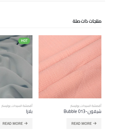
منتجات ذات صلة
HOT
HOT
أقمشة التريكو
فينسيا 1003
READ MORE
أقمشة السيدات
,
بوليستر
بلازا
READ MORE