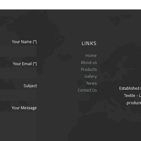
Your Name (*)
LINKS
Home
About us
Your Email (*)
Products
Gallery
News
Subject
Established 
Contact Us
Textile -
producin
Your Message