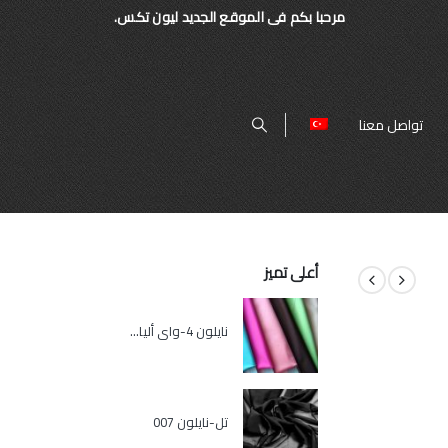
مرحبا بكم فى الموقع الجديد ليون تكس.
تواصل معنا
أعلى تميز
نايلون 4-واي ألياف لدنة
تل-نايلون 007