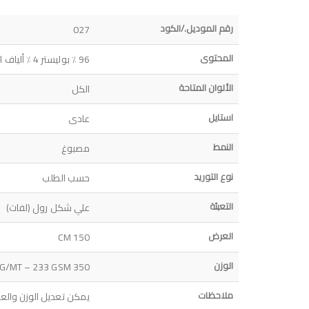
رقم الموديل./الكود
027
المحتوى
96 ٪ بوليستر 4 ٪ ألياف لدنة
الألوان المتاحة
الكل
استايل
عادى
النمط
مصبوغ
نوع التوريد
حسب الطلب
التعبئة
علي شكل رول (لفات)
العرض
150 CM
الوزن
350 G/MT – 233 GSM
ملاحظات
يمكن تعديل الوزن والع