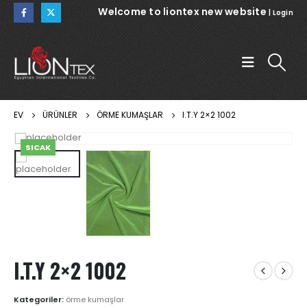
Welcome to liontex new website
|
Login
EV
ÜRÜNLER
ÖRME KUMAŞLAR
I.T.Y 2×2 1002
SICAK
I.T.Y 2×2 1002
Kategoriler:
örme kumaşlar