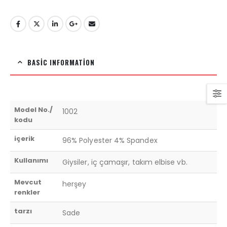
BASIC INFORMATION
Model No./
1002
kodu
içerik
96% Polyester 4% Spandex
Kullanımı
Giysiler, iç çamaşır, takım elbise vb.
Mevcut
herşey
renkler
tarzı
Sade