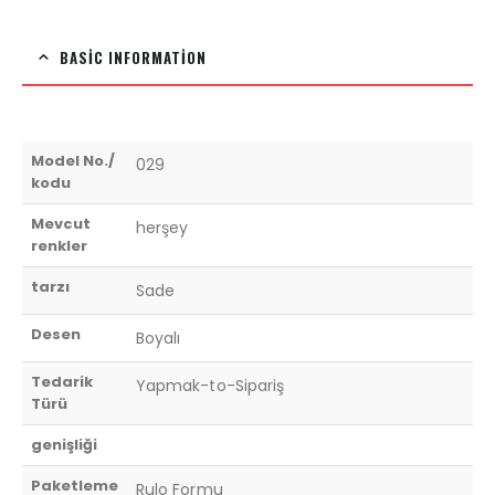
BASIC INFORMATION
Model No./
029
kodu
Mevcut
herşey
renkler
tarzı
Sade
Desen
Boyalı
Tedarik
Yapmak-to-Sipariş
Türü
genişliği
Paketleme
Rulo Formu