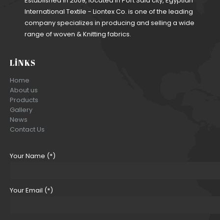
Established in 2009, located in Port Said city, Egyptian
International Textile - Liontex Co. is one of the leading
company specializes in producing and selling a wide
range of woven & Knitting fabrics.
LINKS
Home
About us
Products
Gallery
News
Contact Us
Your Name (*)
Your Email (*)