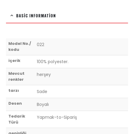
BASIC INFORMATION
Model No./
022
kodu
içerik
100% polyester.
Mevcut
herşey
renkler
tarzı
Sade
Desen
Boyalı
Tedarik
Yapmak-to-Sipariş
Türü
genişliği