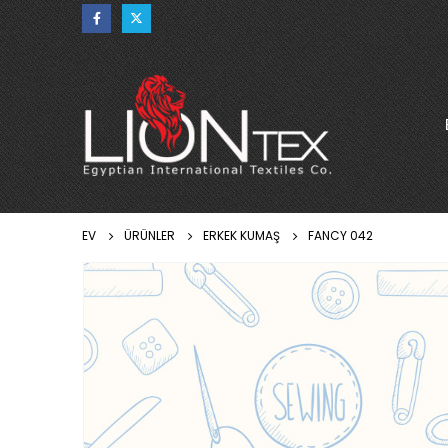
EV
ÜRÜNLER
ERKEK KUMAŞ
FANCY 042