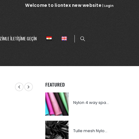
Welcome to liontex new website
|
Login
ZIMLE ILETIŞIME GEÇIN
FEATURED
Nylon 4 way spandex
Tulle mesh Nylon 007