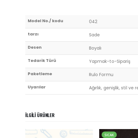
Model No./ kodu
042
tarzı
Sade
Desen
Boyalı
Tedarik Türü
Yapmak-to-Sipariş
Paketleme
Rulo Formu
Uyarılar
Ağırlık, genişlik, stil v
İLGILI ÜRÜNLER
SICAK