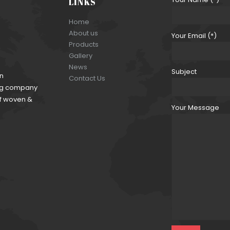
LINKS
Home
About us
Your Email (*)
Products
Gallery
News
Subject
an
Contact Us
ding company
of woven &
Your Message