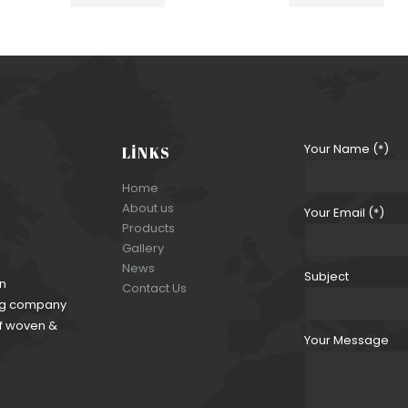
Your Name (*)
LINKS
Home
About us
Your Email (*)
Products
Gallery
News
Subject
an
Contact Us
ding company
of woven &
Your Message