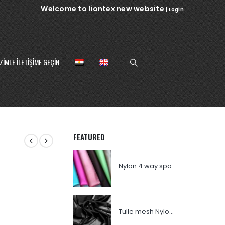
Welcome to liontex new website
|
Login
ZIMLE ILETIŞIME GEÇIN
FEATURED
Nylon 4 way spandex
Tulle mesh Nylon 007