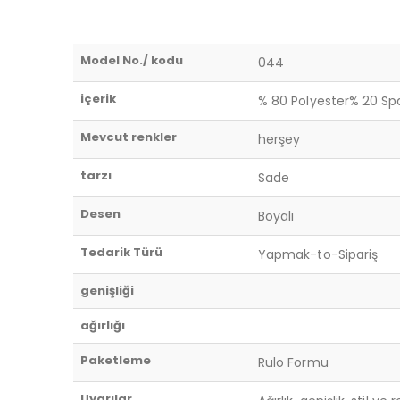
Model No./ kodu
044
içerik
% 80 Polyester% 20 S
Mevcut renkler
herşey
tarzı
Sade
Desen
Boyalı
Tedarik Türü
Yapmak-to-Sipariş
genişliği
ağırlığı
Paketleme
Rulo Formu
Uyarılar