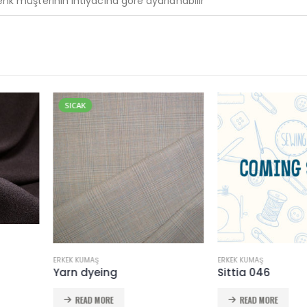
e renk müşterinin ihtiyacına göre ayarlanabilir
ERKEK KUMAŞ
ERKEK KUMAŞ
Sittia 046
Fancy 042
READ MORE
READ MORE