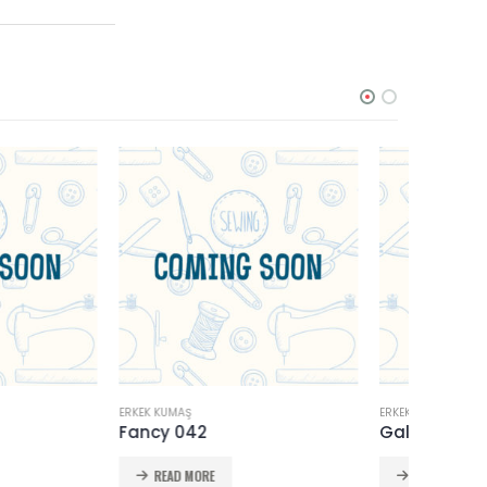
ERKEK KUMAŞ
ERKEK KUMA
Galabia 040
Hair 041
READ MORE
READ