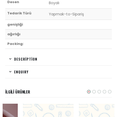
Desen
Boyalı
Tedarik Türü
Yapmak-to-Sipariş
genişliği
ağırlığı
Packing:
DESCRIPTION
ENQUIRY
İLGILI ÜRÜNLER