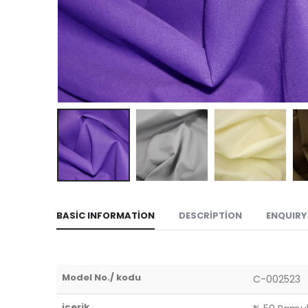
BASIC INFORMATION
DESCRIPTION
ENQUIRY
Model No./ kodu
C-002523
içerik