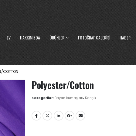
EV
HAKKIMIZDA
ÜRÜNLER
FOTOĞRAF GALERISI
HABER
ER/COTTON
Polyester/Cotton
Kategoriler:
Bayan kumaşları
,
Karışık