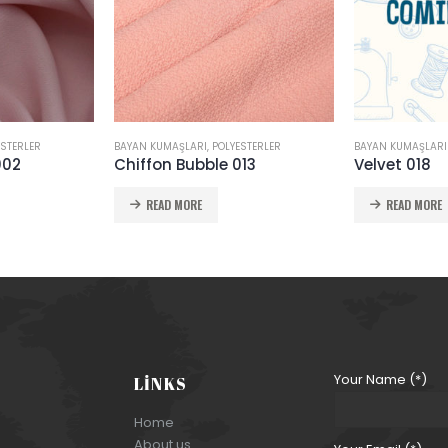
ESTERLER
BAYAN KUMAŞLARI
,
POLYESTERLER
BAYAN KUMAŞLARI
002
Chiffon Bubble 013
Velvet 018
READ MORE
READ MORE
Your Name (*)
LINKS
Home
About us