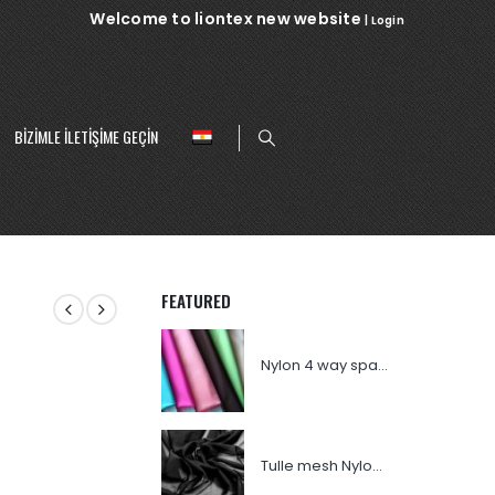
Welcome to liontex new website
|
Login
BIZIMLE ILETIŞIME GEÇIN
FEATURED
Nylon 4 way spandex
Tulle mesh Nylon 007