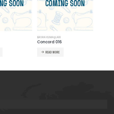
BAYAN KUMAŞLARI
BAYAN KUMA
Concord 016
Venecia
READ MORE
READ