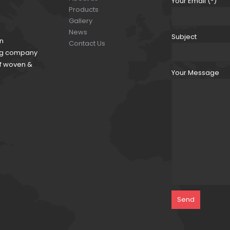
Your Email (*)
Products
Gallery
News
Subject
an
Contact Us
ding company
of woven &
Your Message