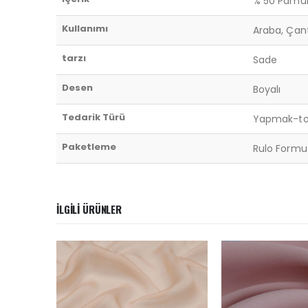
% 50 Pamuk
Kullanımı
Araba, Çant
tarzı
Sade
Desen
Boyalı
Tedarik Türü
Yapmak-to-
Paketleme
Rulo Formu 
İLGILI ÜRÜNLER